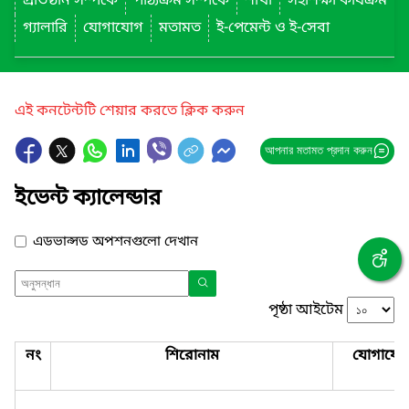
প্রতিষ্ঠান সম্পর্কে
পাঠ্যক্রম সম্পর্কে
শাখা
সহশিক্ষা কার্যক্রম
গ্যালারি
যোগাযোগ
মতামত
ই-পেমেন্ট ও ই-সেবা
এই কনটেন্টটি শেয়ার করতে ক্লিক করুন
আপনার মতামত প্রদান করুন
ইভেন্ট ক্যালেন্ডার
এডভান্সড অপশনগুলো দেখান
পৃষ্ঠা আইটেম
নং
শিরোনাম
যোগাযো