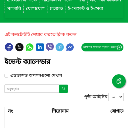
প্রতিষ্ঠান সম্পর্কে
পাঠ্যক্রম সম্পর্কে
শাখা
সহশিক্ষা কার্যক্রম
গ্যালারি
যোগাযোগ
মতামত
ই-পেমেন্ট ও ই-সেবা
এই কনটেন্টটি শেয়ার করতে ক্লিক করুন
আপনার মতামত প্রদান করুন
ইভেন্ট ক্যালেন্ডার
এডভান্সড অপশনগুলো দেখান
পৃষ্ঠা আইটেম
নং
শিরোনাম
যোগাযো