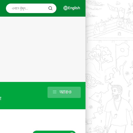
English
আরও
া